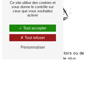
Ce site utilise des cookies et
vous donne le contrôle sur
ceux que vous souhaitez
activer
Tout accepter
Tout refuser
Dératisation
Personnaliser
Qu’il s’agisse de rats, de loirs ou de
souris, il convient d’agir le plus
rapidement possible !