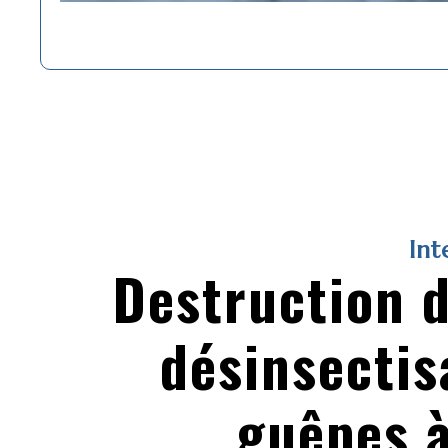
Int
Destruction d
désinsectis
guêpes 