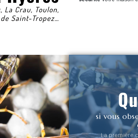
 La Crau, Toulon,
 de Saint-Tropez…
Qu
si vous obs
La première 