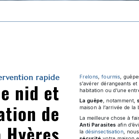
ervention rapide
Frelons
,
fourmis
, guêpe
e nid et
s’avérer dérangeants et
habitation ou d’une entr
La guêpe
, notamment,
s
ation de
maison à l’arrivée de la b
La meilleure chose à fai
à Hyères
Anti Parasites
afin d’év
la
désinsectisation
, nous
sécurité
votre maison e