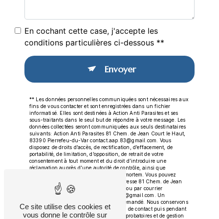
En cochant cette case, j'accepte les
conditions particulières ci-dessous **
Envoyer
** Les données personnelles communiquées sont nécessaires aux
fins de vous contacter et sont enregistrées dans un fichier
informatisé. Elles sont destinées à Action Anti Parasites et ses
sous-traitants dans le seul but de répondre à votre message. Les
données collectées seront communiquées aux seuls destinataires
suivants: Action Anti Parasites 81 Chem. de Jean Court le Haut,
83390 Pierrefeu-du-Var contact.aap.83@gmail.com. Vous
disposez de droits d’accès, de rectification, d’effacement, de
portabilité, de limitation, d’opposition, de retrait de votre
consentement à tout moment et du droit d’introduire une
réclamation auprès d’une autorité de contrôle, ainsi que
d’organiser le sort de vos données post-mortem. Vous pouvez
exercer ces droits par voie postale à l'adresse 81 Chem. de Jean
Court le Haut, 83390 Pierrefeu-du-Var ou par courrier
électronique à l'adresse contact.aap.83@gmail.com. Un
justificatif d'identité pourra vous être demandé. Nous conservons
Ce site utilise des cookies et
vos données pendant la période de prise de contact puis pendant
vous donne le contrôle sur
la durée de prescription légale aux fins probatoires et de gestion