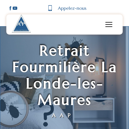
Panneau de gestion des cookies
Appelez-nous
Retrait
Fourmilière La
Londe-les-
Maures
AAP