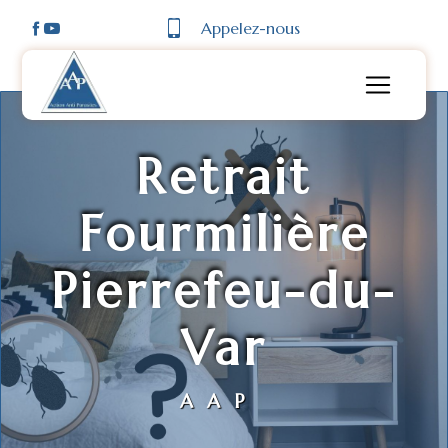
Panneau de gestion des cookies
Appelez-nous
Retrait
Fourmilière
Pierrefeu-du-
Var
AAP