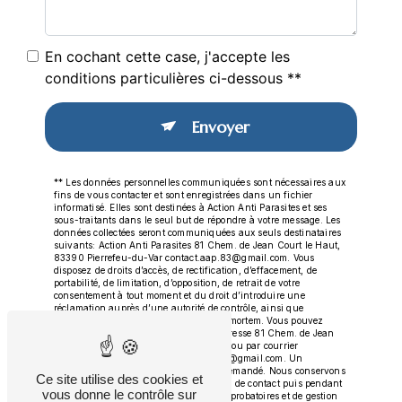
En cochant cette case, j'accepte les
conditions particulières ci-dessous **
Envoyer
** Les données personnelles communiquées sont nécessaires aux
fins de vous contacter et sont enregistrées dans un fichier
informatisé. Elles sont destinées à Action Anti Parasites et ses
sous-traitants dans le seul but de répondre à votre message. Les
données collectées seront communiquées aux seuls destinataires
suivants: Action Anti Parasites 81 Chem. de Jean Court le Haut,
83390 Pierrefeu-du-Var contact.aap.83@gmail.com. Vous
disposez de droits d’accès, de rectification, d’effacement, de
portabilité, de limitation, d’opposition, de retrait de votre
consentement à tout moment et du droit d’introduire une
réclamation auprès d’une autorité de contrôle, ainsi que
d’organiser le sort de vos données post-mortem. Vous pouvez
exercer ces droits par voie postale à l'adresse 81 Chem. de Jean
Court le Haut, 83390 Pierrefeu-du-Var ou par courrier
électronique à l'adresse contact.aap.83@gmail.com. Un
justificatif d'identité pourra vous être demandé. Nous conservons
Ce site utilise des cookies et
vos données pendant la période de prise de contact puis pendant
vous donne le contrôle sur
la durée de prescription légale aux fins probatoires et de gestion