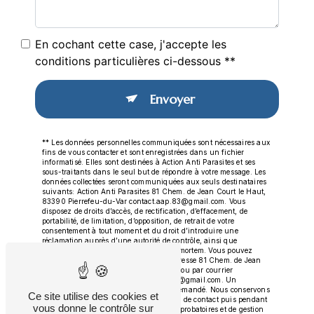
En cochant cette case, j'accepte les
conditions particulières ci-dessous **
Envoyer
** Les données personnelles communiquées sont nécessaires aux
fins de vous contacter et sont enregistrées dans un fichier
informatisé. Elles sont destinées à Action Anti Parasites et ses
sous-traitants dans le seul but de répondre à votre message. Les
données collectées seront communiquées aux seuls destinataires
suivants: Action Anti Parasites 81 Chem. de Jean Court le Haut,
83390 Pierrefeu-du-Var contact.aap.83@gmail.com. Vous
disposez de droits d’accès, de rectification, d’effacement, de
portabilité, de limitation, d’opposition, de retrait de votre
consentement à tout moment et du droit d’introduire une
réclamation auprès d’une autorité de contrôle, ainsi que
d’organiser le sort de vos données post-mortem. Vous pouvez
exercer ces droits par voie postale à l'adresse 81 Chem. de Jean
Court le Haut, 83390 Pierrefeu-du-Var ou par courrier
électronique à l'adresse contact.aap.83@gmail.com. Un
justificatif d'identité pourra vous être demandé. Nous conservons
Ce site utilise des cookies et
vos données pendant la période de prise de contact puis pendant
vous donne le contrôle sur
la durée de prescription légale aux fins probatoires et de gestion