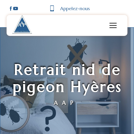
Panneau de gestion des cookies
Appelez-nous
Retrait nid de
pigeon Hyères
AAP