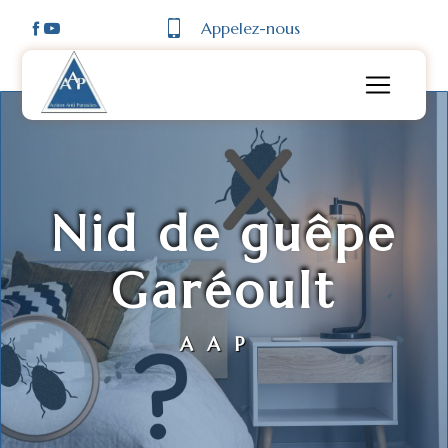
Panneau de gestion des cookies
Appelez-nous
Nid de guêpe
Garéoult
AAP