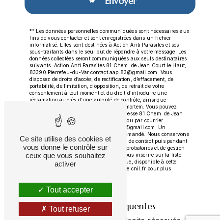
Envoyer
** Les données personnelles communiquées sont nécessaires aux
fins de vous contacter et sont enregistrées dans un fichier
informatisé. Elles sont destinées à Action Anti Parasites et ses
sous-traitants dans le seul but de répondre à votre message. Les
données collectées seront communiquées aux seuls destinataires
suivants: Action Anti Parasites 81 Chem. de Jean Court le Haut,
83390 Pierrefeu-du-Var contact.aap.83@gmail.com. Vous
disposez de droits d’accès, de rectification, d’effacement, de
portabilité, de limitation, d’opposition, de retrait de votre
consentement à tout moment et du droit d’introduire une
réclamation auprès d’une autorité de contrôle, ainsi que
d’organiser le sort de vos données post-mortem. Vous pouvez
exercer ces droits par voie postale à l'adresse 81 Chem. de Jean
Court le Haut, 83390 Pierrefeu-du-Var ou par courrier
électronique à l'adresse contact.aap.83@gmail.com. Un
justificatif d'identité pourra vous être demandé. Nous conservons
Ce site utilise des cookies et
vos données pendant la période de prise de contact puis pendant
vous donne le contrôle sur
la durée de prescription légale aux fins probatoires et de gestion
ceux que vous souhaitez
des contentieux. Vous avez le droit de vous inscrire sur la liste
d'opposition au démarchage téléphonique, disponible à cette
activer
adresse:
Bloctel.gouv.fr
. Consultez le site cnil.fr pour plus
d’informations sur vos droits.
Tout accepter
Recherches fréquentes
Tout refuser