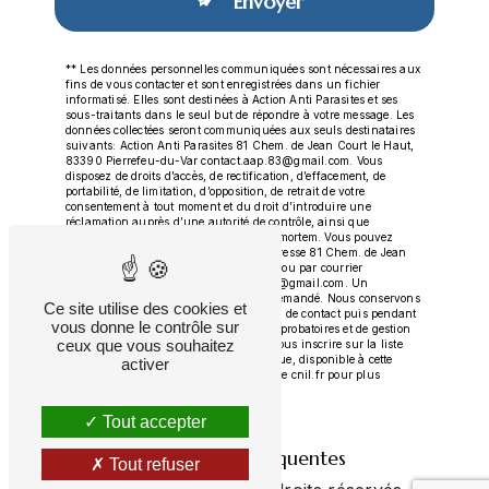
Envoyer
** Les données personnelles communiquées sont nécessaires aux
fins de vous contacter et sont enregistrées dans un fichier
informatisé. Elles sont destinées à Action Anti Parasites et ses
sous-traitants dans le seul but de répondre à votre message. Les
données collectées seront communiquées aux seuls destinataires
suivants: Action Anti Parasites 81 Chem. de Jean Court le Haut,
83390 Pierrefeu-du-Var contact.aap.83@gmail.com. Vous
disposez de droits d’accès, de rectification, d’effacement, de
portabilité, de limitation, d’opposition, de retrait de votre
consentement à tout moment et du droit d’introduire une
réclamation auprès d’une autorité de contrôle, ainsi que
d’organiser le sort de vos données post-mortem. Vous pouvez
exercer ces droits par voie postale à l'adresse 81 Chem. de Jean
Court le Haut, 83390 Pierrefeu-du-Var ou par courrier
électronique à l'adresse contact.aap.83@gmail.com. Un
justificatif d'identité pourra vous être demandé. Nous conservons
Ce site utilise des cookies et
vos données pendant la période de prise de contact puis pendant
vous donne le contrôle sur
la durée de prescription légale aux fins probatoires et de gestion
ceux que vous souhaitez
des contentieux. Vous avez le droit de vous inscrire sur la liste
d'opposition au démarchage téléphonique, disponible à cette
activer
adresse:
Bloctel.gouv.fr
. Consultez le site cnil.fr pour plus
d’informations sur vos droits.
Tout accepter
Recherches fréquentes
Tout refuser