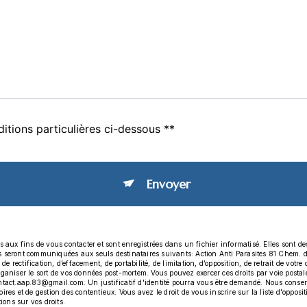
itions particulières ci-dessous **
Envoyer
x fins de vous contacter et sont enregistrées dans un fichier informatisé. Elles sont dest
es seront communiquées aux seuls destinataires suivants: Action Anti Parasites 81 Chem.
 rectification, d’effacement, de portabilité, de limitation, d’opposition, de retrait de vot
organiser le sort de vos données post-mortem. Vous pouvez exercer ces droits par voie post
ontact.aap.83@gmail.com. Un justificatif d'identité pourra vous être demandé. Nous conse
ires et de gestion des contentieux. Vous avez le droit de vous inscrire sur la liste d'oppo
tions sur vos droits.