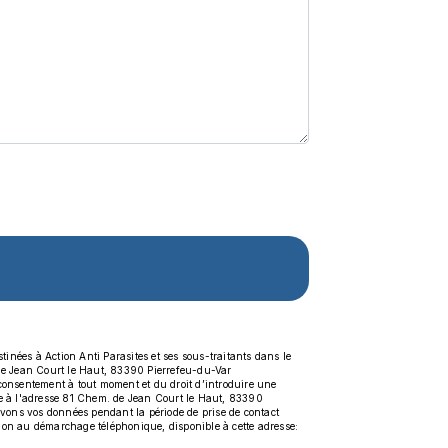
inées à Action Anti Parasites et ses sous-traitants dans le
 de Jean Court le Haut, 83390 Pierrefeu-du-Var
re consentement à tout moment et du droit d’introduire une
ale à l'adresse 81 Chem. de Jean Court le Haut, 83390
rvons vos données pendant la période de prise de contact
sition au démarchage téléphonique, disponible à cette adresse: