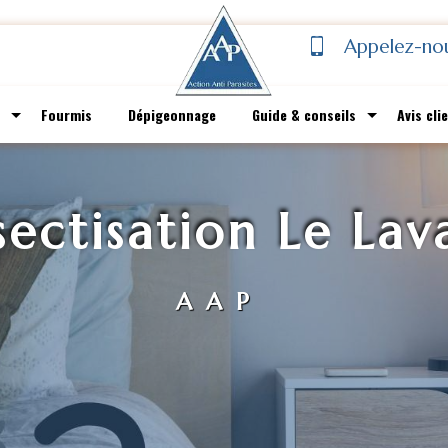
Appelez-no
Fourmis
Dépigeonnage
Guide & conseils
Avis cli
sectisation Le La
AAP