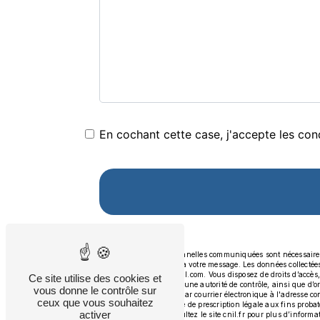
En cochant cette case, j'accepte les cond
** Les données personnelles communiquées sont nécessaires au
seul but de répondre à votre message. Les données collecté
contact.aap.83@gmail.com. Vous disposez de droits d’accès, de
Ce site utilise des cookies et
réclamation auprès d’une autorité de contrôle, ainsi que d’
vous donne le contrôle sur
Pierrefeu-du-Var ou par courrier électronique à l'adresse c
ceux que vous souhaitez
puis pendant la durée de prescription légale aux fins probato
activer
Bloctel.gouv.fr
. Consultez le site cnil.fr pour plus d’informa