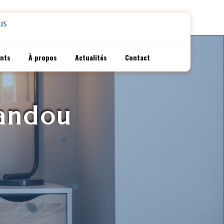
us
ents
À propos
Actualités
Contact
vandou