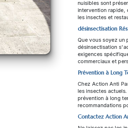
nuisibles sont prése
intervention rapide,
les insectes et rest
désinsectisation Ré
Que vous soyez un pa
désinsectisation s'
exigences spécifique
commerciaux et pers
Prévention à Long 
Chez Action Anti Para
les insectes actuels
prévention à long te
recommandations pour
Contactez Action Ant
Ne laissez pas les i