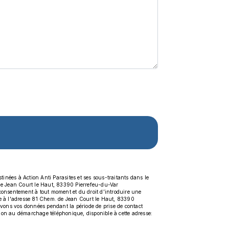
inées à Action Anti Parasites et ses sous-traitants dans le
 de Jean Court le Haut, 83390 Pierrefeu-du-Var
re consentement à tout moment et du droit d’introduire une
ale à l'adresse 81 Chem. de Jean Court le Haut, 83390
rvons vos données pendant la période de prise de contact
sition au démarchage téléphonique, disponible à cette adresse: