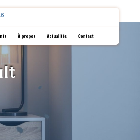
us
ents
À propos
Actualités
Contact
lt