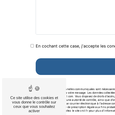
En cochant cette case, j'accepte les cond
** Les données personnelles communiquées sont nécessaires au
seul but de répondre à votre message. Les données collecté
contact.aap.83@gmail.com. Vous disposez de droits d’accès, de
Ce site utilise des cookies et
réclamation auprès d’une autorité de contrôle, ainsi que d’
vous donne le contrôle sur
Pierrefeu-du-Var ou par courrier électronique à l'adresse c
ceux que vous souhaitez
puis pendant la durée de prescription légale aux fins probato
activer
Bloctel.gouv.fr
. Consultez le site cnil.fr pour plus d’informa