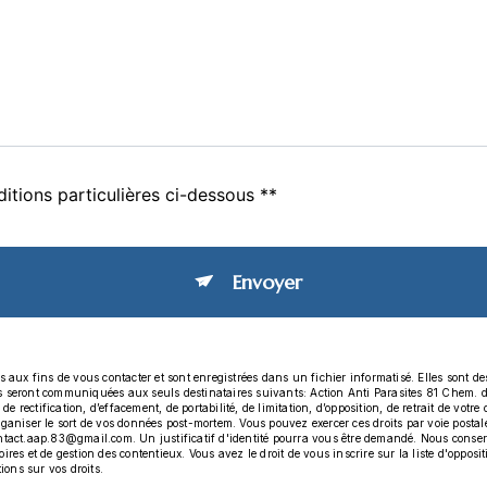
itions particulières ci-dessous **
Envoyer
x fins de vous contacter et sont enregistrées dans un fichier informatisé. Elles sont dest
es seront communiquées aux seuls destinataires suivants: Action Anti Parasites 81 Chem.
 rectification, d’effacement, de portabilité, de limitation, d’opposition, de retrait de vot
organiser le sort de vos données post-mortem. Vous pouvez exercer ces droits par voie post
ontact.aap.83@gmail.com. Un justificatif d'identité pourra vous être demandé. Nous conse
ires et de gestion des contentieux. Vous avez le droit de vous inscrire sur la liste d'oppo
tions sur vos droits.