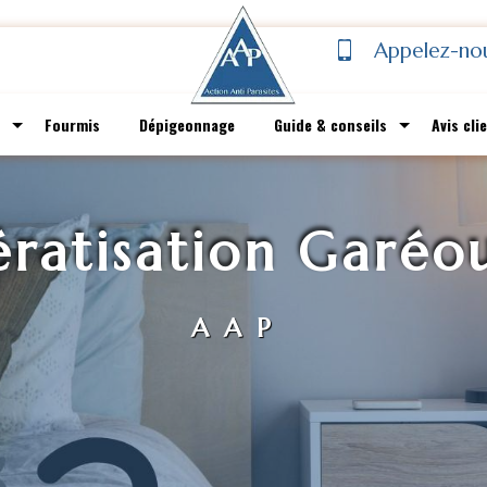
Appelez-no
Fourmis
Dépigeonnage
Guide & conseils
Avis cli
ératisation Garéou
AAP