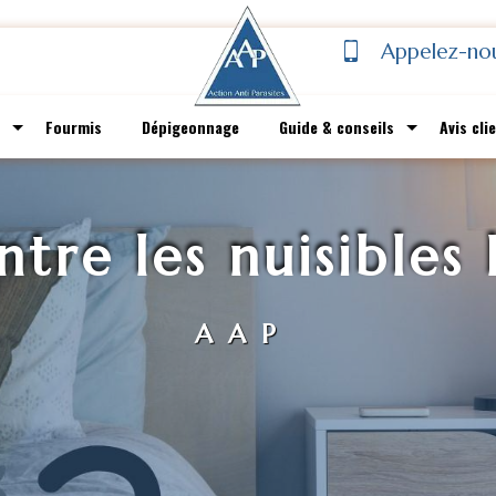
Appelez-no
Fourmis
Dépigeonnage
Guide & conseils
Avis cli
ntre les nuisibles
AAP