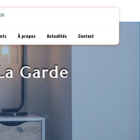
us
ents
À propos
Actualités
Contact
 La Garde