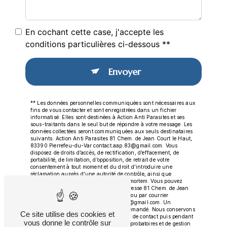
En cochant cette case, j'accepte les
conditions particulières ci-dessous **
Envoyer
** Les données personnelles communiquées sont nécessaires aux
fins de vous contacter et sont enregistrées dans un fichier
informatisé. Elles sont destinées à Action Anti Parasites et ses
sous-traitants dans le seul but de répondre à votre message. Les
données collectées seront communiquées aux seuls destinataires
suivants: Action Anti Parasites 81 Chem. de Jean Court le Haut,
83390 Pierrefeu-du-Var contact.aap.83@gmail.com. Vous
disposez de droits d’accès, de rectification, d’effacement, de
portabilité, de limitation, d’opposition, de retrait de votre
consentement à tout moment et du droit d’introduire une
réclamation auprès d’une autorité de contrôle, ainsi que
d’organiser le sort de vos données post-mortem. Vous pouvez
exercer ces droits par voie postale à l'adresse 81 Chem. de Jean
Court le Haut, 83390 Pierrefeu-du-Var ou par courrier
électronique à l'adresse contact.aap.83@gmail.com. Un
justificatif d'identité pourra vous être demandé. Nous conservons
Ce site utilise des cookies et
vos données pendant la période de prise de contact puis pendant
vous donne le contrôle sur
la durée de prescription légale aux fins probatoires et de gestion