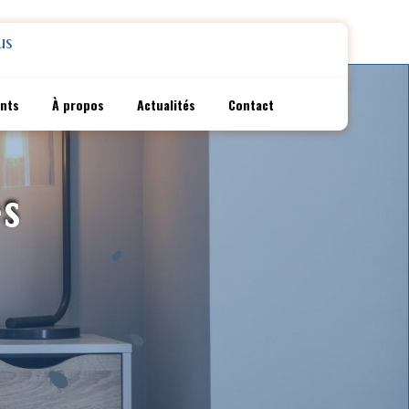
us
ents
À propos
Actualités
Contact
s