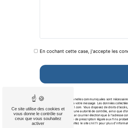
En cochant cette case, j'accepte les cond
** Les données personnelles communiquées sont nécessaires au
seul but de répondre à votre message. Les données collecté
contact.aap.83@gmail.com. Vous disposez de droits d’accès, de
Ce site utilise des cookies et
réclamation auprès d’une autorité de contrôle, ainsi que d’
vous donne le contrôle sur
Pierrefeu-du-Var ou par courrier électronique à l'adresse c
ceux que vous souhaitez
puis pendant la durée de prescription légale aux fins probato
activer
Bloctel.gouv.fr
. Consultez le site cnil.fr pour plus d’informa