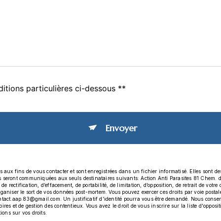
itions particulières ci-dessous **
Envoyer
x fins de vous contacter et sont enregistrées dans un fichier informatisé. Elles sont dest
es seront communiquées aux seuls destinataires suivants: Action Anti Parasites 81 Chem.
 rectification, d’effacement, de portabilité, de limitation, d’opposition, de retrait de vot
organiser le sort de vos données post-mortem. Vous pouvez exercer ces droits par voie post
ontact.aap.83@gmail.com. Un justificatif d'identité pourra vous être demandé. Nous conse
ires et de gestion des contentieux. Vous avez le droit de vous inscrire sur la liste d'oppo
tions sur vos droits.