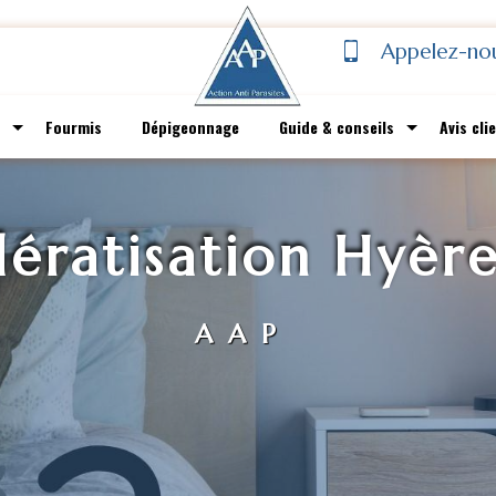
Appelez-no
Fourmis
Dépigeonnage
Guide & conseils
Avis cli
dératisation Hyère
AAP