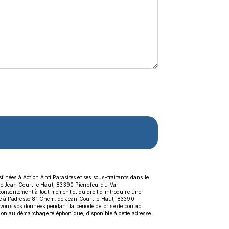
inées à Action Anti Parasites et ses sous-traitants dans le
 de Jean Court le Haut, 83390 Pierrefeu-du-Var
re consentement à tout moment et du droit d’introduire une
ale à l'adresse 81 Chem. de Jean Court le Haut, 83390
rvons vos données pendant la période de prise de contact
sition au démarchage téléphonique, disponible à cette adresse: