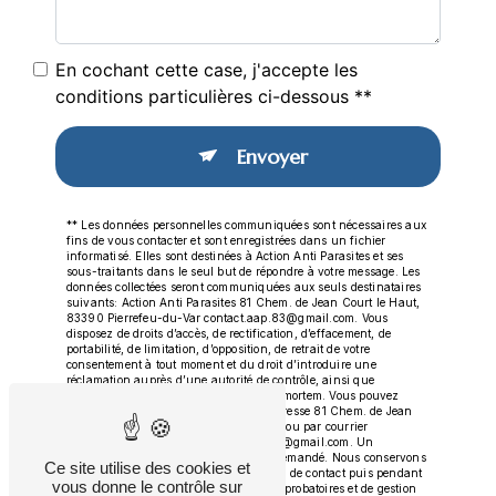
En cochant cette case, j'accepte les
conditions particulières ci-dessous **
Envoyer
** Les données personnelles communiquées sont nécessaires aux
fins de vous contacter et sont enregistrées dans un fichier
informatisé. Elles sont destinées à Action Anti Parasites et ses
sous-traitants dans le seul but de répondre à votre message. Les
données collectées seront communiquées aux seuls destinataires
suivants: Action Anti Parasites 81 Chem. de Jean Court le Haut,
83390 Pierrefeu-du-Var contact.aap.83@gmail.com. Vous
disposez de droits d’accès, de rectification, d’effacement, de
portabilité, de limitation, d’opposition, de retrait de votre
consentement à tout moment et du droit d’introduire une
réclamation auprès d’une autorité de contrôle, ainsi que
d’organiser le sort de vos données post-mortem. Vous pouvez
exercer ces droits par voie postale à l'adresse 81 Chem. de Jean
Court le Haut, 83390 Pierrefeu-du-Var ou par courrier
électronique à l'adresse contact.aap.83@gmail.com. Un
justificatif d'identité pourra vous être demandé. Nous conservons
Ce site utilise des cookies et
vos données pendant la période de prise de contact puis pendant
vous donne le contrôle sur
la durée de prescription légale aux fins probatoires et de gestion