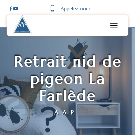
Panneau de gestion des cookies
Appelez-nous
Retrait nid de
pigeon La
Farlède
AAP