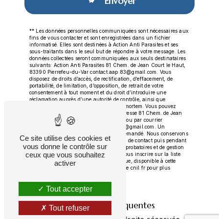
Envoyer
** Les données personnelles communiquées sont nécessaires aux
fins de vous contacter et sont enregistrées dans un fichier
informatisé. Elles sont destinées à Action Anti Parasites et ses
sous-traitants dans le seul but de répondre à votre message. Les
données collectées seront communiquées aux seuls destinataires
suivants: Action Anti Parasites 81 Chem. de Jean Court le Haut,
83390 Pierrefeu-du-Var contact.aap.83@gmail.com. Vous
disposez de droits d’accès, de rectification, d’effacement, de
portabilité, de limitation, d’opposition, de retrait de votre
consentement à tout moment et du droit d’introduire une
réclamation auprès d’une autorité de contrôle, ainsi que
d’organiser le sort de vos données post-mortem. Vous pouvez
exercer ces droits par voie postale à l'adresse 81 Chem. de Jean
Court le Haut, 83390 Pierrefeu-du-Var ou par courrier
électronique à l'adresse contact.aap.83@gmail.com. Un
justificatif d'identité pourra vous être demandé. Nous conservons
Ce site utilise des cookies et
vos données pendant la période de prise de contact puis pendant
vous donne le contrôle sur
la durée de prescription légale aux fins probatoires et de gestion
ceux que vous souhaitez
des contentieux. Vous avez le droit de vous inscrire sur la liste
d'opposition au démarchage téléphonique, disponible à cette
activer
adresse:
Bloctel.gouv.fr
. Consultez le site cnil.fr pour plus
d’informations sur vos droits.
Tout accepter
Recherches fréquentes
Tout refuser