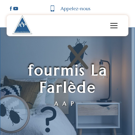
Panneau de gestion des cookies
Appelez-nous
fourmis La
Farlède
AAP