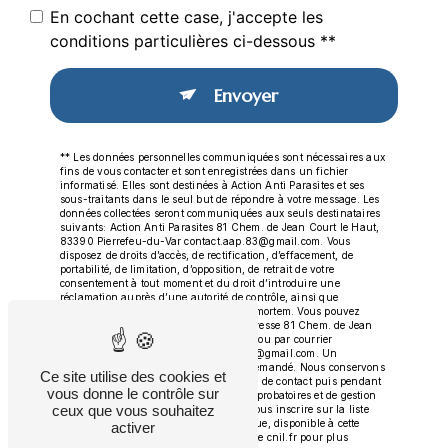
En cochant cette case, j'accepte les
conditions particulières ci-dessous **
Envoyer
** Les données personnelles communiquées sont nécessaires aux
fins de vous contacter et sont enregistrées dans un fichier
informatisé. Elles sont destinées à Action Anti Parasites et ses
sous-traitants dans le seul but de répondre à votre message. Les
données collectées seront communiquées aux seuls destinataires
suivants: Action Anti Parasites 81 Chem. de Jean Court le Haut,
83390 Pierrefeu-du-Var contact.aap.83@gmail.com. Vous
disposez de droits d’accès, de rectification, d’effacement, de
portabilité, de limitation, d’opposition, de retrait de votre
consentement à tout moment et du droit d’introduire une
réclamation auprès d’une autorité de contrôle, ainsi que
d’organiser le sort de vos données post-mortem. Vous pouvez
exercer ces droits par voie postale à l'adresse 81 Chem. de Jean
Court le Haut, 83390 Pierrefeu-du-Var ou par courrier
électronique à l'adresse contact.aap.83@gmail.com. Un
justificatif d'identité pourra vous être demandé. Nous conservons
Ce site utilise des cookies et
vos données pendant la période de prise de contact puis pendant
vous donne le contrôle sur
la durée de prescription légale aux fins probatoires et de gestion
ceux que vous souhaitez
des contentieux. Vous avez le droit de vous inscrire sur la liste
d'opposition au démarchage téléphonique, disponible à cette
activer
adresse:
Bloctel.gouv.fr
. Consultez le site cnil.fr pour plus