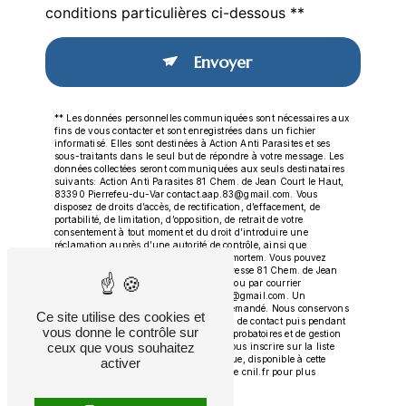
conditions particulières ci-dessous **
Envoyer
** Les données personnelles communiquées sont nécessaires aux
fins de vous contacter et sont enregistrées dans un fichier
informatisé. Elles sont destinées à Action Anti Parasites et ses
sous-traitants dans le seul but de répondre à votre message. Les
données collectées seront communiquées aux seuls destinataires
suivants: Action Anti Parasites 81 Chem. de Jean Court le Haut,
83390 Pierrefeu-du-Var contact.aap.83@gmail.com. Vous
disposez de droits d’accès, de rectification, d’effacement, de
portabilité, de limitation, d’opposition, de retrait de votre
consentement à tout moment et du droit d’introduire une
réclamation auprès d’une autorité de contrôle, ainsi que
d’organiser le sort de vos données post-mortem. Vous pouvez
exercer ces droits par voie postale à l'adresse 81 Chem. de Jean
Court le Haut, 83390 Pierrefeu-du-Var ou par courrier
électronique à l'adresse contact.aap.83@gmail.com. Un
justificatif d'identité pourra vous être demandé. Nous conservons
Ce site utilise des cookies et
vos données pendant la période de prise de contact puis pendant
vous donne le contrôle sur
la durée de prescription légale aux fins probatoires et de gestion
ceux que vous souhaitez
des contentieux. Vous avez le droit de vous inscrire sur la liste
d'opposition au démarchage téléphonique, disponible à cette
activer
adresse:
Bloctel.gouv.fr
. Consultez le site cnil.fr pour plus
d’informations sur vos droits.