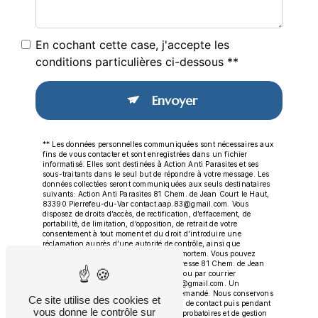
En cochant cette case, j'accepte les
conditions particulières ci-dessous **
Envoyer
** Les données personnelles communiquées sont nécessaires aux
fins de vous contacter et sont enregistrées dans un fichier
informatisé. Elles sont destinées à Action Anti Parasites et ses
sous-traitants dans le seul but de répondre à votre message. Les
données collectées seront communiquées aux seuls destinataires
suivants: Action Anti Parasites 81 Chem. de Jean Court le Haut,
83390 Pierrefeu-du-Var contact.aap.83@gmail.com. Vous
disposez de droits d’accès, de rectification, d’effacement, de
portabilité, de limitation, d’opposition, de retrait de votre
consentement à tout moment et du droit d’introduire une
réclamation auprès d’une autorité de contrôle, ainsi que
d’organiser le sort de vos données post-mortem. Vous pouvez
exercer ces droits par voie postale à l'adresse 81 Chem. de Jean
Court le Haut, 83390 Pierrefeu-du-Var ou par courrier
électronique à l'adresse contact.aap.83@gmail.com. Un
justificatif d'identité pourra vous être demandé. Nous conservons
Ce site utilise des cookies et
vos données pendant la période de prise de contact puis pendant
vous donne le contrôle sur
la durée de prescription légale aux fins probatoires et de gestion